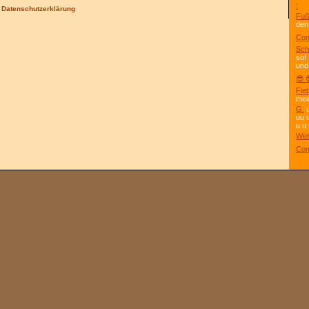
:
/
Datenschutzerklärung
Fuß
den
Com
Sch
so!
und
😎 
Fie
mei
G:
u
uu 
u u 
Wei
Com