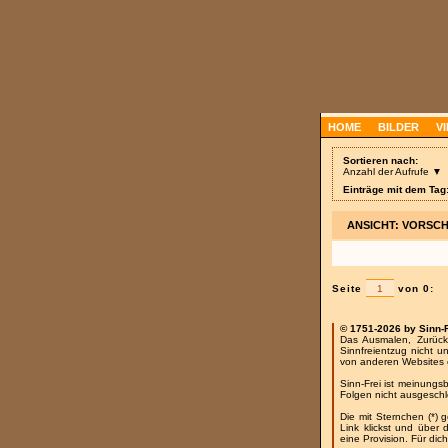
HOME
BILDER
V
Sortieren nach:
Anzahl der Aufrufe ▼
Einträge mit dem Tag
ANSICHT: VORSC
Seite
von 0:
© 1751-2026 by Sinn-
Das Ausmalen, Zurück
Sinnfreientzug nicht u
von anderen Websites 
Sinn-Frei ist meinungs
Folgen nicht ausgesch
Die mit Sternchen (*) 
Link klickst und über
eine Provision. Für dich