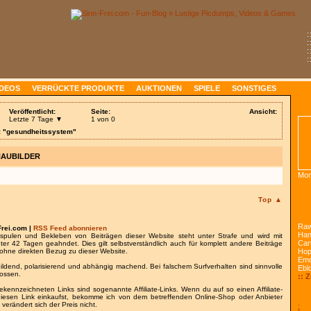
:
:
:
:
IDEOS
VERRÜCKTE PRODUKTE
AUKTIONEN
SPIELE
SONSTIGES
Veröffentlicht:
Seite:
Ansicht:
Letzte 7 Tage ▼
1 von 0
: "gesundheitssystem"
HAUBILDER
Mon
Top ▲
Raw
Frei.com |
RSS Feed abonnieren
Han
spulen und Bekleben von Beiträgen dieser Website steht unter Strafe und wird mit
Car
nter 42 Tagen geahndet. Dies gilt selbstverständlich auch für komplett andere Beiträge
ohne direkten Bezug zu dieser Website.
Ho
Emo
bildend, polarisierend und abhängig machend. Bei falschem Surfverhalten sind sinnvolle
Ebl
lossen.
:: 
gekennzeichneten Links sind sogenannte Affiliate-Links. Wenn du auf so einen Affiliate-
 diesen Link einkaufst, bekomme ich von dem betreffenden Online-Shop oder Anbieter
 verändert sich der Preis nicht.
: