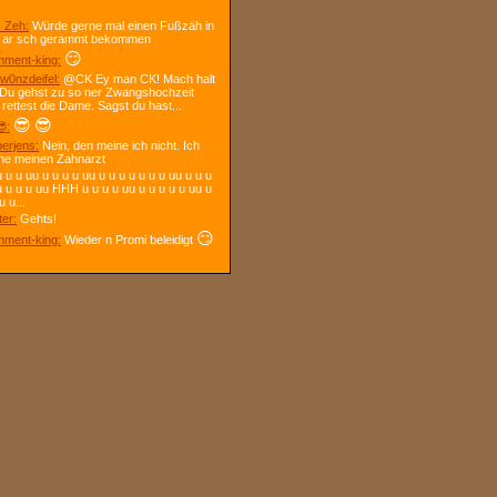
 Zeh:
Würde gerne mal einen Fußzäh in
 ar sch gerammt bekommen
😏
ment-king:
w0nzdeifel:
@CK Ey man CK! Mach halt
 Du gehst zu so ner Zwangshochzeit
 rettest die Dame. Sagst du hast...
😎
😎
:
berjens:
Nein, den meine ich nicht. Ich
ne meinen Zahnarzt
 u u uu u u u u uu u u u u u u u uu u u u
u u u u uu HHH u u u u uu u u u u u uu u
u u...
ter:
Gehts!
😏
ment-king:
Wieder n Promi beleidigt