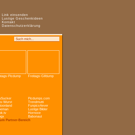
:
Link einsenden
:
Lustige Geschenkideen
:
Kontakt
:
Datenschutzerklärung
tags-Picdump
Freitags-Gifdump
Sucker
Picdumps.com
s-Wurst
Trendmutti
toonland
Funpics4ever
peman
Lustige Bilder
k.tv
Hornoxe
ogx
Babonaut
Zum Partner-Bereich