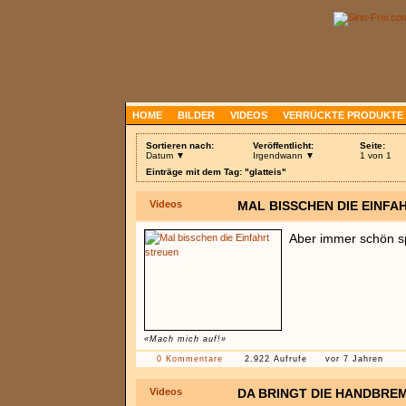
HOME
BILDER
VIDEOS
VERRÜCKTE PRODUKTE
Sortieren nach:
Veröffentlicht:
Seite:
Datum ▼
Irgendwann ▼
1 von 1
Einträge mit dem Tag: "glatteis"
Videos
MAL BISSCHEN DIE EINFA
Aber immer schön s
«Mach mich auf!»
0 Kommentare
2.922 Aufrufe
vor 7 Jahren
Videos
DA BRINGT DIE HANDBRE