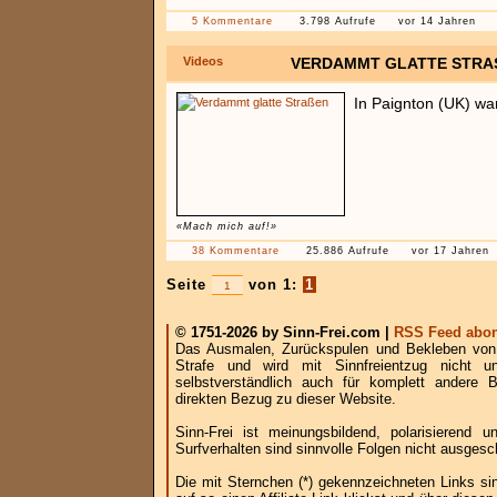
5 Kommentare
3.798 Aufrufe
vor 14 Jahren
Videos
VERDAMMT GLATTE STRAS
In Paignton (UK) war
«Mach mich auf!»
38 Kommentare
25.886 Aufrufe
vor 17 Jahren
Seite
von 1:
1
© 1751-2026 by Sinn-Frei.com |
RSS Feed abon
Das Ausmalen, Zurückspulen und Bekleben von B
Strafe und wird mit Sinnfreientzug nicht u
selbstverständlich auch für komplett andere
direkten Bezug zu dieser Website.
Sinn-Frei ist meinungsbildend, polarisierend
Surfverhalten sind sinnvolle Folgen nicht ausgesc
Die mit Sternchen (*) gekennzeichneten Links si