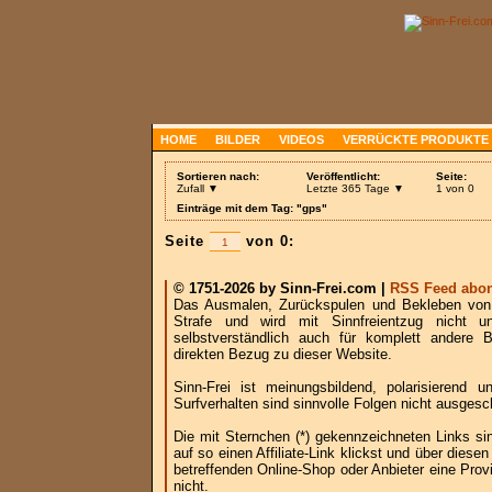
HOME
BILDER
VIDEOS
VERRÜCKTE PRODUKTE
Sortieren nach:
Veröffentlicht:
Seite:
Zufall ▼
Letzte 365 Tage ▼
1 von 0
Einträge mit dem Tag: "gps"
Seite
von 0:
© 1751-2026 by Sinn-Frei.com |
RSS Feed abon
Das Ausmalen, Zurückspulen und Bekleben von B
Strafe und wird mit Sinnfreientzug nicht u
selbstverständlich auch für komplett andere
direkten Bezug zu dieser Website.
Sinn-Frei ist meinungsbildend, polarisierend
Surfverhalten sind sinnvolle Folgen nicht ausgesc
Die mit Sternchen (*) gekennzeichneten Links si
auf so einen Affiliate-Link klickst und über die
betreffenden Online-Shop oder Anbieter eine Provi
nicht.