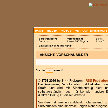
HOME
BILDER
VIDEOS
VERRÜCKTE PRODUKTE
Sortieren nach:
Veröffentlicht:
Seite:
Datum ▼
Letzte 365 Tage ▼
1 von 0
Einträge mit dem Tag: "grill"
ANSICHT: VORSCHAUBILDER
Seite
von 0:
© 1751-2026 by Sinn-Frei.com |
RSS Feed abon
Das Ausmalen, Zurückspulen und Bekleben von B
Strafe und wird mit Sinnfreientzug nicht u
selbstverständlich auch für komplett andere
direkten Bezug zu dieser Website.
Sinn-Frei ist meinungsbildend, polarisierend
Surfverhalten sind sinnvolle Folgen nicht ausgesc