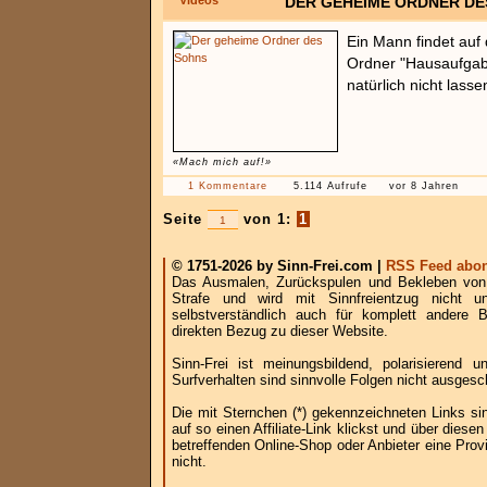
Videos
DER GEHEIME ORDNER DE
Ein Mann findet au
Ordner "Hausaufgabe
natürlich nicht lasse
«Mach mich auf!»
1 Kommentare
5.114 Aufrufe
vor 8 Jahren
Seite
von 1:
1
© 1751-2026 by Sinn-Frei.com |
RSS Feed abon
Das Ausmalen, Zurückspulen und Bekleben von B
Strafe und wird mit Sinnfreientzug nicht u
selbstverständlich auch für komplett andere
direkten Bezug zu dieser Website.
Sinn-Frei ist meinungsbildend, polarisierend
Surfverhalten sind sinnvolle Folgen nicht ausgesc
Die mit Sternchen (*) gekennzeichneten Links si
auf so einen Affiliate-Link klickst und über die
betreffenden Online-Shop oder Anbieter eine Provi
nicht.