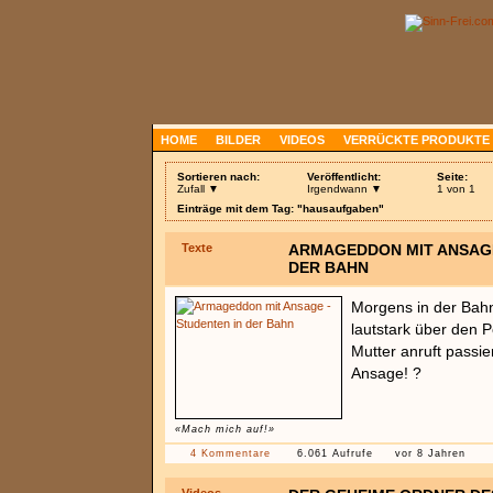
HOME
BILDER
VIDEOS
VERRÜCKTE PRODUKTE
Sortieren nach:
Veröffentlicht:
Seite:
Zufall ▼
Irgendwann ▼
1 von 1
Einträge mit dem Tag: "hausaufgaben"
Texte
ARMAGEDDON MIT ANSAGE
DER BAHN
Morgens in der Bahn
lautstark über den P
Mutter anruft passi
Ansage! ?
«Mach mich auf!»
4 Kommentare
6.061 Aufrufe
vor 8 Jahren