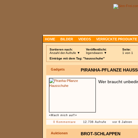
HOME
BILDER
VIDEOS
VERRÜCKTE PRODUKTE
Sortieren nach:
Veröffentlicht:
Seite:
Anzahl der Aufrufe ▼
Irgendwann ▼
1 von 1
Einträge mit dem Tag: "hausschuhe"
Gadgets
PIRANHA-PFLANZE HAUS
Wer braucht unbedi
«Mach mich auf!»
0 Kommentare
12.736 Aufrufe
vor 6 Jahren
Auktionen
BROT-SCHLAPPEN