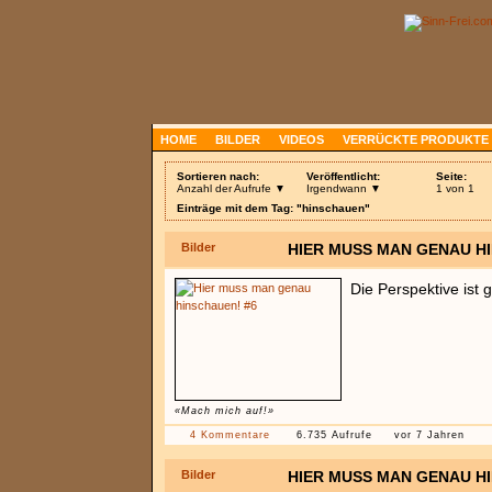
HOME
BILDER
VIDEOS
VERRÜCKTE PRODUKTE
Sortieren nach:
Veröffentlicht:
Seite:
Anzahl der Aufrufe ▼
Irgendwann ▼
1 von 1
Einträge mit dem Tag: "hinschauen"
Bilder
HIER MUSS MAN GENAU H
Die Perspektive ist 
«Mach mich auf!»
4 Kommentare
6.735 Aufrufe
vor 7 Jahren
Bilder
HIER MUSS MAN GENAU H