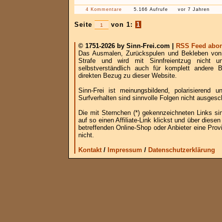
4 Kommentare
5.166 Aufrufe
vor 7 Jahren
Seite
von 1:
1
© 1751-2026 by Sinn-Frei.com |
RSS Feed abon
Das Ausmalen, Zurückspulen und Bekleben von B
Strafe und wird mit Sinnfreientzug nicht u
selbstverständlich auch für komplett andere
direkten Bezug zu dieser Website.
Sinn-Frei ist meinungsbildend, polarisierend
Surfverhalten sind sinnvolle Folgen nicht ausgesc
Die mit Sternchen (*) gekennzeichneten Links si
auf so einen Affiliate-Link klickst und über die
betreffenden Online-Shop oder Anbieter eine Provi
nicht.
Kontakt
/
Impressum
/
Datenschutzerklärung