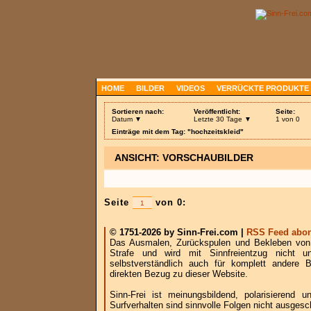
HOME
BILDER
VIDEOS
VERRÜCKTE PRODUKTE
Sortieren nach:
Veröffentlicht:
Seite:
Datum ▼
Letzte 30 Tage ▼
1 von 0
Einträge mit dem Tag: "hochzeitskleid"
ANSICHT: VORSCHAUBILDER
Seite
von 0:
© 1751-2026 by Sinn-Frei.com |
RSS Feed abon
Das Ausmalen, Zurückspulen und Bekleben von B
Strafe und wird mit Sinnfreientzug nicht u
selbstverständlich auch für komplett andere
direkten Bezug zu dieser Website.
Sinn-Frei ist meinungsbildend, polarisierend
Surfverhalten sind sinnvolle Folgen nicht ausgesc