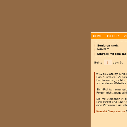
HOME
BILDER
V
Sortieren nach:
Datum ▼
Einträge mit dem Tag
Seite
von 0:
© 1751-2026 by Sinn-
Das Ausmalen, Zurück
Sinnfreientzug nicht u
von anderen Websites 
Sinn-Frei ist meinungs
Folgen nicht ausgesch
Die mit Sternchen (*) 
Link klickst und über
eine Provision. Für dich
Kontakt
/
Impressum