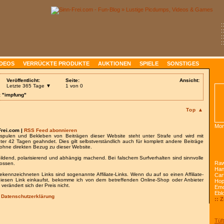
:
:
:
:
IDEOS
VERRÜCKTE PRODUKTE
AUKTIONEN
SPIELE
SONSTIGES
Veröffentlicht:
Seite:
Ansicht:
Letzte 365 Tage ▼
1 von 0
: "impfung"
Top ▲
Mon
Frei.com |
RSS Feed abonnieren
spulen und Bekleben von Beiträgen dieser Website steht unter Strafe und wird mit
nter 42 Tagen geahndet. Dies gilt selbstverständlich auch für komplett andere Beiträge
ohne direkten Bezug zu dieser Website.
bildend, polarisierend und abhängig machend. Bei falschem Surfverhalten sind sinnvolle
Raw
lossen.
Han
gekennzeichneten Links sind sogenannte Affiliate-Links. Wenn du auf so einen Affiliate-
Car
 diesen Link einkaufst, bekomme ich von dem betreffenden Online-Shop oder Anbieter
Ho
 verändert sich der Preis nicht.
Emo
Ebl
/
Datenschutzerklärung
:: 
Tüft