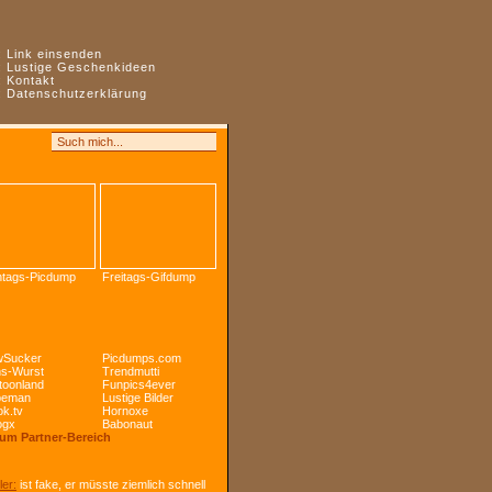
:
Link einsenden
:
Lustige Geschenkideen
:
Kontakt
:
Datenschutzerklärung
tags-Picdump
Freitags-Gifdump
Sucker
Picdumps.com
s-Wurst
Trendmutti
toonland
Funpics4ever
peman
Lustige Bilder
k.tv
Hornoxe
ogx
Babonaut
Zum Partner-Bereich
ler:
ist fake, er müsste ziemlich schnell