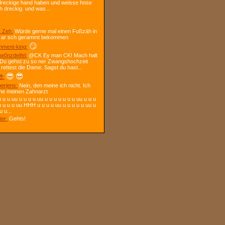
dreckige hand haben und weisse hose
h dreckig. und was...
 Zeh:
Würde gerne mal einen Fußzäh in
 ar sch gerammt bekommen
😏
ment-king:
w0nzdeifel:
@CK Ey man CK! Mach halt
 Du gehst zu so ner Zwangshochzeit
 rettest die Dame. Sagst du hast...
😎
😎
:
berjens:
Nein, den meine ich nicht. Ich
ne meinen Zahnarzt
 u u uu u u u u uu u u u u u u u uu u u u
u u u u uu HHH u u u u uu u u u u u uu u
u u...
ter:
Gehts!