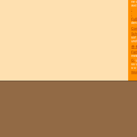
ne 
auc
:
:
Fuß
den
Com
Sch
so!
und
😎 
Fie
mei
G:
u
uu 
u u 
Wei