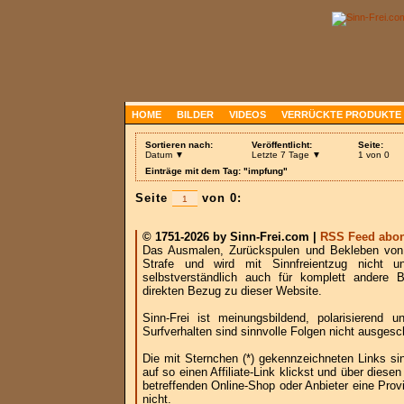
HOME
BILDER
VIDEOS
VERRÜCKTE PRODUKTE
Sortieren nach:
Veröffentlicht:
Seite:
Datum ▼
Letzte 7 Tage ▼
1 von 0
Einträge mit dem Tag: "impfung"
Seite
von 0:
© 1751-2026 by Sinn-Frei.com |
RSS Feed abon
Das Ausmalen, Zurückspulen und Bekleben von B
Strafe und wird mit Sinnfreientzug nicht u
selbstverständlich auch für komplett andere
direkten Bezug zu dieser Website.
Sinn-Frei ist meinungsbildend, polarisierend
Surfverhalten sind sinnvolle Folgen nicht ausgesc
Die mit Sternchen (*) gekennzeichneten Links si
auf so einen Affiliate-Link klickst und über die
betreffenden Online-Shop oder Anbieter eine Provi
nicht.