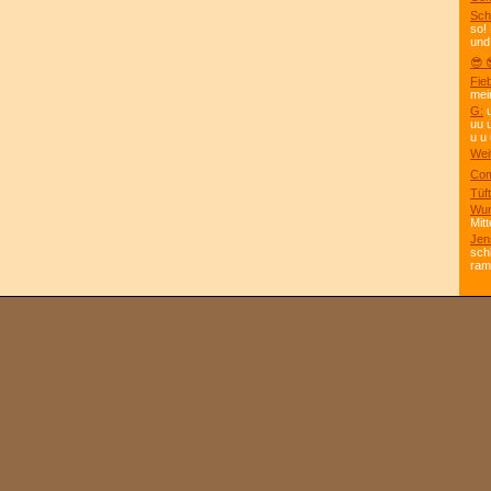
Sch
so!
und
😎 
Fie
mei
G:
u
uu 
u u 
Wei
Com
Tüft
Wun
Mitt
Jen
sch
ra