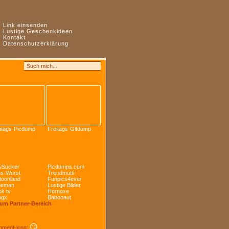
:
Link einsenden
:
Lustige Geschenkideen
:
Kontakt
:
Datenschutzerklärung
tags-Picdump
Freitags-Gifdump
Sucker
Picdumps.com
s-Wurst
Trendmutti
toonland
Funpics4ever
peman
Lustige Bilder
k.tv
Hornoxe
ogx
Babonaut
Zum Partner-Bereich
😏
ment-king: