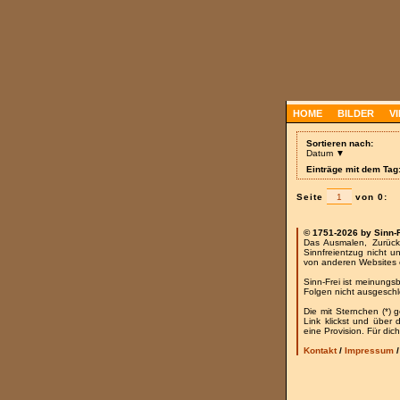
HOME
BILDER
V
Sortieren nach:
Datum ▼
Einträge mit dem Tag
Seite
von 0:
© 1751-2026 by Sinn-
Das Ausmalen, Zurück
Sinnfreientzug nicht u
von anderen Websites 
Sinn-Frei ist meinungs
Folgen nicht ausgesch
Die mit Sternchen (*) 
Link klickst und über
eine Provision. Für dich
Kontakt
/
Impressum