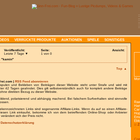
:
:
:
:
IDEOS
VERRÜCKTE PRODUKTE
AUKTIONEN
SPIELE
SONSTIGES
Veröffentlicht:
Seite:
Ansicht:
Letzte 7 Tage ▼
1 von 0
: "kamin"
Top ▲
Mon
Frei.com |
RSS Feed abonnieren
spulen und Bekleben von Beiträgen dieser Website steht unter Strafe und wird mit
nter 42 Tagen geahndet. Dies gilt selbstverständlich auch für komplett andere Beiträge
ohne direkten Bezug zu dieser Website.
bildend, polarisierend und abhängig machend. Bei falschem Surfverhalten sind sinnvolle
Raw
lossen.
Han
gekennzeichneten Links sind sogenannte Affiliate-Links. Wenn du auf so einen Affiliate-
Car
 diesen Link einkaufst, bekomme ich von dem betreffenden Online-Shop oder Anbieter
Ho
 verändert sich der Preis nicht.
Emo
Ebl
/
Datenschutzerklärung
:: 
Com