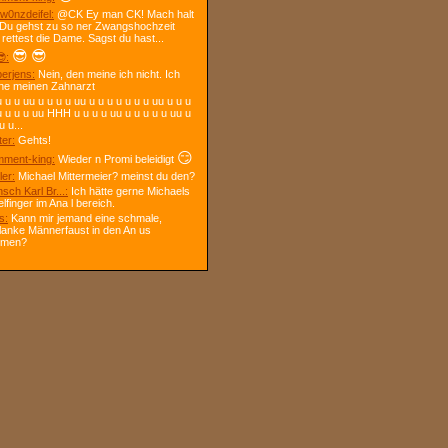
w0nzdeifel:
@CK Ey man CK! Mach halt
 Du gehst zu so ner Zwangshochzeit
 rettest die Dame. Sagst du hast...
😎
😎
:
berjens:
Nein, den meine ich nicht. Ich
ne meinen Zahnarzt
 u u uu u u u u uu u u u u u u u uu u u u
u u u u uu HHH u u u u uu u u u u u uu u
u u...
ter:
Gehts!
😏
ment-king:
Wieder n Promi beleidigt
ler:
Michael Mittermeier? meinst du den?
sch Karl Br...:
Ich hätte gerne Michaels
elfinger im Ana l bereich.
s:
Kann mir jemand eine schmale,
lanke Männerfaust in den An us
mmen?