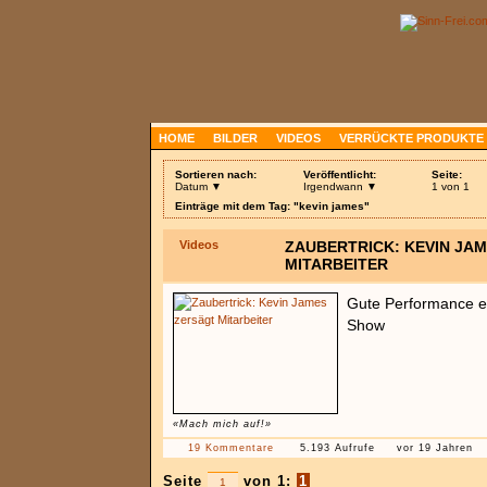
HOME
BILDER
VIDEOS
VERRÜCKTE PRODUKTE
Sortieren nach:
Veröffentlicht:
Seite:
Datum ▼
Irgendwann ▼
1 von 1
Einträge mit dem Tag: "kevin james"
Videos
ZAUBERTRICK: KEVIN JA
MITARBEITER
Gute Performance e
Show
«Mach mich auf!»
19 Kommentare
5.193 Aufrufe
vor 19 Jahren
Seite
von 1:
1