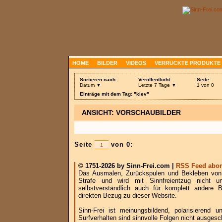
HOME
BILDER
VIDEOS
VERRÜCKTE PRODUKTE
Sortieren nach:
Veröffentlicht:
Seite:
Datum ▼
Letzte 7 Tage ▼
1 von 0
Einträge mit dem Tag: "kiev"
ANSICHT: VORSCHAUBILDER
Seite
von 0:
© 1751-2026 by Sinn-Frei.com |
RSS Feed abon
Das Ausmalen, Zurückspulen und Bekleben von B
Strafe und wird mit Sinnfreientzug nicht u
selbstverständlich auch für komplett andere
direkten Bezug zu dieser Website.
Sinn-Frei ist meinungsbildend, polarisierend
Surfverhalten sind sinnvolle Folgen nicht ausgesc