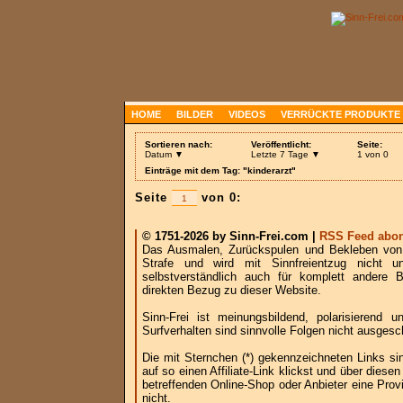
HOME
BILDER
VIDEOS
VERRÜCKTE PRODUKTE
Sortieren nach:
Veröffentlicht:
Seite:
Datum ▼
Letzte 7 Tage ▼
1 von 0
Einträge mit dem Tag: "kinderarzt"
Seite
von 0:
© 1751-2026 by Sinn-Frei.com |
RSS Feed abon
Das Ausmalen, Zurückspulen und Bekleben von B
Strafe und wird mit Sinnfreientzug nicht u
selbstverständlich auch für komplett andere
direkten Bezug zu dieser Website.
Sinn-Frei ist meinungsbildend, polarisierend
Surfverhalten sind sinnvolle Folgen nicht ausgesc
Die mit Sternchen (*) gekennzeichneten Links si
auf so einen Affiliate-Link klickst und über die
betreffenden Online-Shop oder Anbieter eine Provi
nicht.