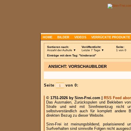
HOME
BILDER
VIDEOS
VERRÜCKTE PRODUKTE
Sortieren nach:
Veröffentlicht:
Seite:
Anzahl der Aufrufe ▼
Letzte 7 Tage ▼
1 von 0
Einträge mit dem Tag: "kinderarzt"
ANSICHT: VORSCHAUBILDER
Seite
von 0:
© 1751-2026 by Sinn-Frei.com |
RSS Feed abon
Das Ausmalen, Zurückspulen und Bekleben von B
Strafe und wird mit Sinnfreientzug nicht u
selbstverständlich auch für komplett andere
direkten Bezug zu dieser Website.
Sinn-Frei ist meinungsbildend, polarisierend
Surfverhalten sind sinnvolle Folgen nicht ausgesc