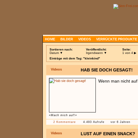
HOME
BILDER
VIDEOS
VERRÜCKTE PRODUKTE
Sortieren nach:
Veröffentlicht:
Seite:
Datum ▼
Irgendwann ▼
1 von 4
▶
Einträge mit dem Tag: "kleinkind"
Videos
HAB SIE DOCH GESAGT!
Wenn man nicht auf 
«Mach mich auf!»
2 Kommentare
4.493 Aufrufe
vor 6 Jahren
Videos
LUST AUF EINEN SNACK?