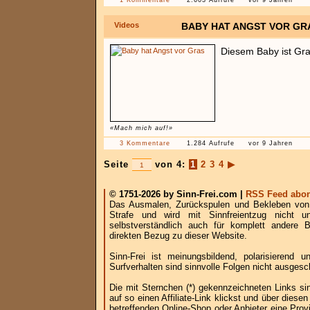
1 Kommentare
2.603 Aufrufe
vor 9 Jahren
Videos
BABY HAT ANGST VOR GR
Diesem Baby ist Gra
«Mach mich auf!»
3 Kommentare
1.284 Aufrufe
vor 9 Jahren
Seite
von 4:
1
2
3
4
▶
© 1751-2026 by Sinn-Frei.com |
RSS Feed abon
Das Ausmalen, Zurückspulen und Bekleben von B
Strafe und wird mit Sinnfreientzug nicht u
selbstverständlich auch für komplett andere
direkten Bezug zu dieser Website.
Sinn-Frei ist meinungsbildend, polarisierend
Surfverhalten sind sinnvolle Folgen nicht ausgesc
Die mit Sternchen (*) gekennzeichneten Links si
auf so einen Affiliate-Link klickst und über die
betreffenden Online-Shop oder Anbieter eine Provi