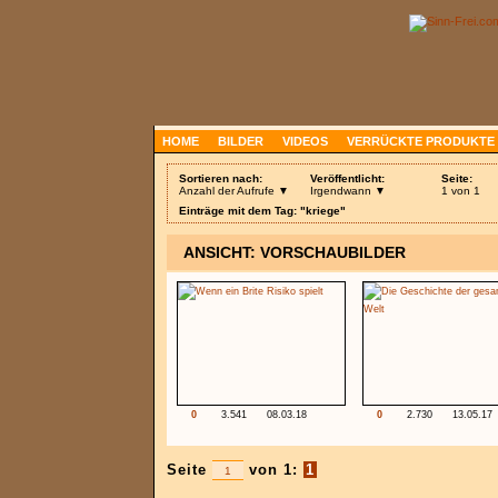
HOME
BILDER
VIDEOS
VERRÜCKTE PRODUKTE
Sortieren nach:
Veröffentlicht:
Seite:
Anzahl der Aufrufe ▼
Irgendwann ▼
1 von 1
Einträge mit dem Tag: "kriege"
ANSICHT: VORSCHAUBILDER
0
3.541
08.03.18
0
2.730
13.05.17
Seite
von 1:
1