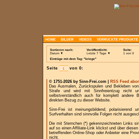
HOME
BILDER
VIDEOS
VERRÜCKTE PRODUKTE
Sortieren nach:
Veröffentlicht:
Seite:
Datum ▼
Letzte 7 Tage ▼
1 von 0
Einträge mit dem Tag: "kriege"
Seite
von 0:
© 1751-2026 by Sinn-Frei.com |
RSS Feed abon
Das Ausmalen, Zurückspulen und Bekleben von B
Strafe und wird mit Sinnfreientzug nicht u
selbstverständlich auch für komplett andere
direkten Bezug zu dieser Website.
Sinn-Frei ist meinungsbildend, polarisierend
Surfverhalten sind sinnvolle Folgen nicht ausgesc
Die mit Sternchen (*) gekennzeichneten Links si
auf so einen Affiliate-Link klickst und über die
betreffenden Online-Shop oder Anbieter eine Provi
nicht.