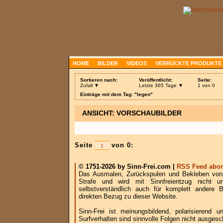
HOME
BILDER
VIDEOS
VERRÜCKTE PRODUKTE
Sortieren nach:
Veröffentlicht:
Seite:
Zufall ▼
Letzte 365 Tage ▼
1 von 0
Einträge mit dem Tag: "legen"
ANSICHT: VORSCHAUBILDER
Seite
von 0:
© 1751-2026 by Sinn-Frei.com |
RSS Feed abon
Das Ausmalen, Zurückspulen und Bekleben von B
Strafe und wird mit Sinnfreientzug nicht u
selbstverständlich auch für komplett andere
direkten Bezug zu dieser Website.
Sinn-Frei ist meinungsbildend, polarisierend
Surfverhalten sind sinnvolle Folgen nicht ausgesc