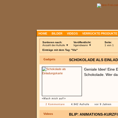
HOME
BILDER
VIDEOS
VERRÜCKTE PRODUKTE
Sortieren nach:
Veröffentlicht:
Seite:
Anzahl der Aufrufe ▼
Irgendwann ▼
1 von 1
Einträge mit dem Tag: "lila"
Gadgets
SCHOKOLADE ALS EINLA
Geniale Idee! Eine 
Schokolade. Wer da n
«Mach mich auf!»
2 Kommentare
4.942 Aufrufe
vor 9 Jahren
Videos
BLIP: ANIMATIONS-KURZF