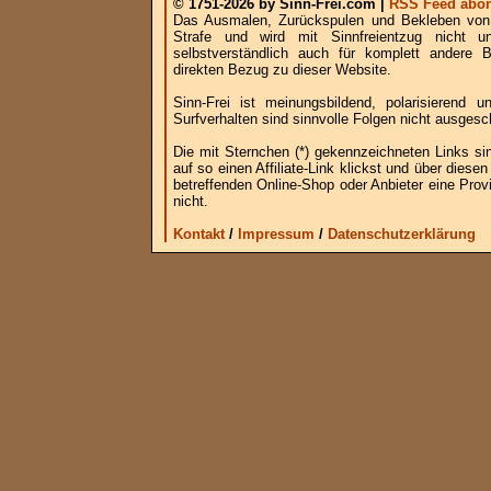
© 1751-2026 by Sinn-Frei.com |
RSS Feed abon
Das Ausmalen, Zurückspulen und Bekleben von B
Strafe und wird mit Sinnfreientzug nicht u
selbstverständlich auch für komplett andere
direkten Bezug zu dieser Website.
Sinn-Frei ist meinungsbildend, polarisierend
Surfverhalten sind sinnvolle Folgen nicht ausgesc
Die mit Sternchen (*) gekennzeichneten Links si
auf so einen Affiliate-Link klickst und über die
betreffenden Online-Shop oder Anbieter eine Provi
nicht.
Kontakt
/
Impressum
/
Datenschutzerklärung