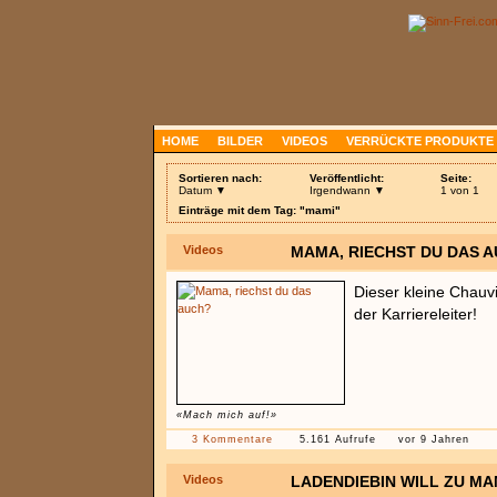
HOME
BILDER
VIDEOS
VERRÜCKTE PRODUKTE
Sortieren nach:
Veröffentlicht:
Seite:
Datum ▼
Irgendwann ▼
1 von 1
Einträge mit dem Tag: "mami"
Videos
MAMA, RIECHST DU DAS 
Dieser kleine Chauvi
der Karriereleiter!
«Mach mich auf!»
3 Kommentare
5.161 Aufrufe
vor 9 Jahren
Videos
LADENDIEBIN WILL ZU MA