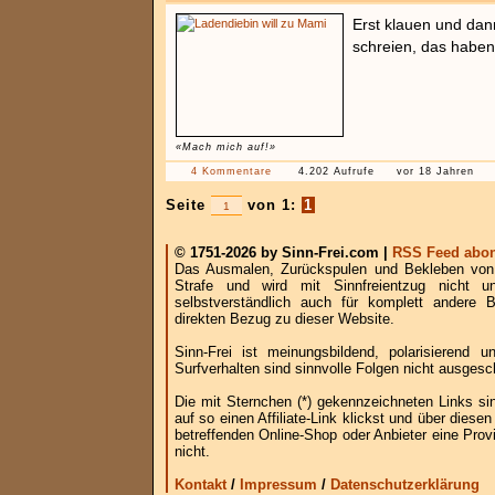
Erst klauen und dan
schreien, das haben
«Mach mich auf!»
4 Kommentare
4.202 Aufrufe
vor 18 Jahren
Seite
von 1:
1
© 1751-2026 by Sinn-Frei.com |
RSS Feed abon
Das Ausmalen, Zurückspulen und Bekleben von B
Strafe und wird mit Sinnfreientzug nicht u
selbstverständlich auch für komplett andere
direkten Bezug zu dieser Website.
Sinn-Frei ist meinungsbildend, polarisierend
Surfverhalten sind sinnvolle Folgen nicht ausgesc
Die mit Sternchen (*) gekennzeichneten Links si
auf so einen Affiliate-Link klickst und über die
betreffenden Online-Shop oder Anbieter eine Provi
nicht.
Kontakt
/
Impressum
/
Datenschutzerklärung