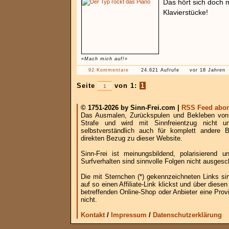
Das hört sich doch 
Klavierstücke!
«Mach mich auf!»
92 Kommentare
24.621 Aufrufe
vor 18 Jahren
Seite
von 1:
1
© 1751-2026 by Sinn-Frei.com |
RSS Feed abon
Das Ausmalen, Zurückspulen und Bekleben von B
Strafe und wird mit Sinnfreientzug nicht u
selbstverständlich auch für komplett andere
direkten Bezug zu dieser Website.
Sinn-Frei ist meinungsbildend, polarisierend
Surfverhalten sind sinnvolle Folgen nicht ausgesc
Die mit Sternchen (*) gekennzeichneten Links si
auf so einen Affiliate-Link klickst und über die
betreffenden Online-Shop oder Anbieter eine Provi
nicht.
Kontakt
/
Impressum
/
Datenschutzerklärung