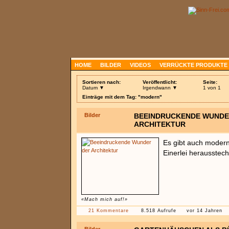
HOME
BILDER
VIDEOS
VERRÜCKTE PRODUKTE
Sortieren nach:
Veröffentlicht:
Seite:
Datum ▼
Irgendwann ▼
1 von 1
Einträge mit dem Tag: "modern"
Bilder
BEEINDRUCKENDE WUNDE
ARCHITEKTUR
Es gibt auch moder
Einerlei herausstech
«Mach mich auf!»
21 Kommentare
8.518 Aufrufe
vor 14 Jahren