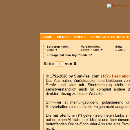
HOME
BILDER
VIDEOS
VERRÜCKTE PRODUKTE
Sortieren nach:
Veröffentlicht:
Seite:
Zufall ▼
Letzte 7 Tage ▼
1 von 0
Einträge mit dem Tag: "modern"
Seite
von 0:
© 1751-2026 by Sinn-Frei.com |
RSS Feed abon
Das Ausmalen, Zurückspulen und Bekleben von B
Strafe und wird mit Sinnfreientzug nicht u
selbstverständlich auch für komplett andere
direkten Bezug zu dieser Website.
Sinn-Frei ist meinungsbildend, polarisierend
Surfverhalten sind sinnvolle Folgen nicht ausgesc
Die mit Sternchen (*) gekennzeichneten Links si
auf so einen Affiliate-Link klickst und über die
betreffenden Online-Shop oder Anbieter eine Provi
nicht.