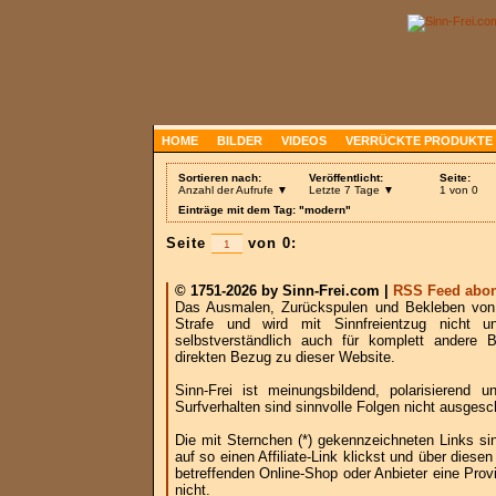
HOME
BILDER
VIDEOS
VERRÜCKTE PRODUKTE
Sortieren nach:
Veröffentlicht:
Seite:
Anzahl der Aufrufe ▼
Letzte 7 Tage ▼
1 von 0
Einträge mit dem Tag: "modern"
Seite
von 0:
© 1751-2026 by Sinn-Frei.com |
RSS Feed abon
Das Ausmalen, Zurückspulen und Bekleben von B
Strafe und wird mit Sinnfreientzug nicht u
selbstverständlich auch für komplett andere
direkten Bezug zu dieser Website.
Sinn-Frei ist meinungsbildend, polarisierend
Surfverhalten sind sinnvolle Folgen nicht ausgesc
Die mit Sternchen (*) gekennzeichneten Links si
auf so einen Affiliate-Link klickst und über die
betreffenden Online-Shop oder Anbieter eine Provi
nicht.