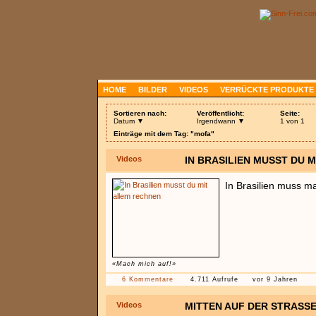
HOME
BILDER
VIDEOS
VERRÜCKTE PRODUKTE
Sortieren nach:
Veröffentlicht:
Seite:
Datum ▼
Irgendwann ▼
1 von 1
Einträge mit dem Tag: "mofa"
Videos
IN BRASILIEN MUSST DU 
In Brasilien muss ma
«Mach mich auf!»
6 Kommentare
4.711 Aufrufe
vor 9 Jahren
Videos
MITTEN AUF DER STRASSE