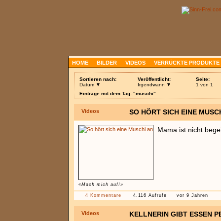
HOME
BILDER
VIDEOS
VERRÜCKTE PRODUKTE
Sortieren nach:
Veröffentlicht:
Seite:
Datum ▼
Irgendwann ▼
1 von 1
Einträge mit dem Tag: "muschi"
Videos
SO HÖRT SICH EINE MUSC
Mama ist nicht begei
«Mach mich auf!»
4 Kommentare
4.116 Aufrufe
vor 9 Jahren
Videos
KELLNERIN GIBT ESSEN 