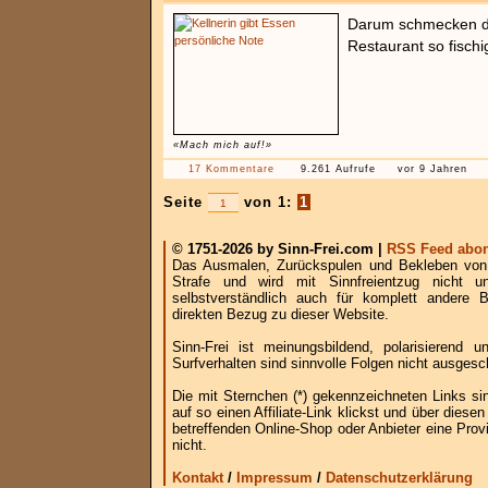
Darum schmecken di
Restaurant so fischi
«Mach mich auf!»
17 Kommentare
9.261 Aufrufe
vor 9 Jahren
Seite
von 1:
1
© 1751-2026 by Sinn-Frei.com |
RSS Feed abon
Das Ausmalen, Zurückspulen und Bekleben von B
Strafe und wird mit Sinnfreientzug nicht u
selbstverständlich auch für komplett andere
direkten Bezug zu dieser Website.
Sinn-Frei ist meinungsbildend, polarisierend
Surfverhalten sind sinnvolle Folgen nicht ausgesc
Die mit Sternchen (*) gekennzeichneten Links si
auf so einen Affiliate-Link klickst und über die
betreffenden Online-Shop oder Anbieter eine Provi
nicht.
Kontakt
/
Impressum
/
Datenschutzerklärung