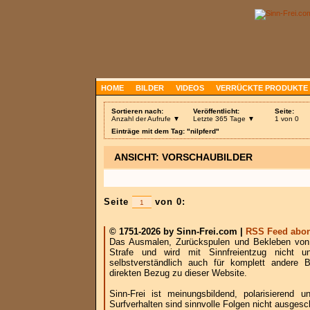
HOME
BILDER
VIDEOS
VERRÜCKTE PRODUKTE
Sortieren nach:
Veröffentlicht:
Seite:
Anzahl der Aufrufe ▼
Letzte 365 Tage ▼
1 von 0
Einträge mit dem Tag: "nilpferd"
ANSICHT: VORSCHAUBILDER
Seite
von 0:
© 1751-2026 by Sinn-Frei.com |
RSS Feed abon
Das Ausmalen, Zurückspulen und Bekleben von B
Strafe und wird mit Sinnfreientzug nicht u
selbstverständlich auch für komplett andere
direkten Bezug zu dieser Website.
Sinn-Frei ist meinungsbildend, polarisierend
Surfverhalten sind sinnvolle Folgen nicht ausgesc