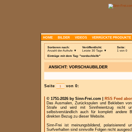
HOME
BILDER
VIDEOS
VERRÜCKTE PRODUKTE
Sortieren nach:
Veröffentlicht:
Seite:
Anzahl der Aufrufe ▼
Letzte 30 Tage ▼
1 von 0
Einträge mit dem Tag: "nordschleife"
ANSICHT: VORSCHAUBILDER
Seite
von 0:
© 1751-2026 by Sinn-Frei.com |
RSS Feed abon
Das Ausmalen, Zurückspulen und Bekleben von B
Strafe und wird mit Sinnfreientzug nicht u
selbstverständlich auch für komplett andere
direkten Bezug zu dieser Website.
Sinn-Frei ist meinungsbildend, polarisierend
Surfverhalten sind sinnvolle Folgen nicht ausgesc