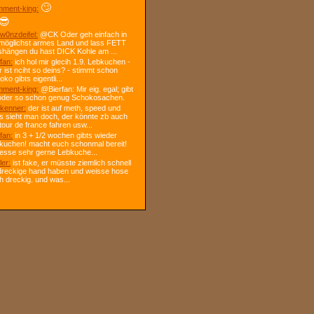
🙄
ment-king:
😎
w0nzdeifel:
@CK Oder geh einfach in
 möglichst armes Land und lass FETT
shängen du hast DICK Kohle am ...
fan:
ich hol mir glecih 1.9. Lebkuchen -
r ist nciht so deins? - stimmt schon
ko gibts eigentli...
ment-king:
@Bierfan: Mir eig. egal; gibt
oder so schon genug Schokosachen.
kenner:
der ist auf meth, speed und
s sieht man doch, der könnte zb auch
tour de france fahren usw...
fan:
in 3 + 1/2 wochen gibts wieder
kuchen! macht euch schonmal bereit!
 esse sehr gerne Lebkuche...
ler:
ist fake, er müsste ziemlich schnell
dreckige hand haben und weisse hose
h dreckig. und was...