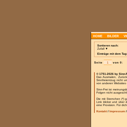
HOME
BILDER
V
Sortieren nach:
Zufall ▼
Einträge mit dem Tag
Seite
von 0:
© 1751-2026 by Sinn-
Das Ausmalen, Zurück
Sinnfreientzug nicht u
von anderen Websites 
Sinn-Frei ist meinungs
Folgen nicht ausgesch
Die mit Sternchen (*) 
Link klickst und über
eine Provision. Für dich
Kontakt
/
Impressum