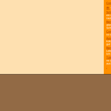
Com
😎:
Sch
ein
rau
Bier
abe
Scho
Com
so 
Aus
kok
gut 
Bier
Leb
Ich
Tüft
ne 
auc
: