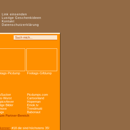
:
Link einsenden
:
Lustige Geschenkideen
:
Kontakt
:
Datenschutzerklärung
tags-Picdump
Freitags-Gifdump
Sucker
Picdumps.com
s-Wurst
Cartoonland
pics4ever
Hopeman
ige Bilder
Emok.tv
noxe
Trendmutti
ogx
Babonaut
Zum Partner-Bereich
kenner:
#18 die sind höchstens 35!