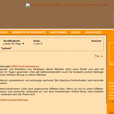
:
:
:
:
IDEOS
VERRÜCKTE PRODUKTE
AUKTIONEN
SPIELE
SONSTIGES
Veröffentlicht:
Seite:
Ansicht:
Letzte 30 Tage ▼
1 von 0
: "pakete"
Top ▲
Mon
Frei.com |
RSS Feed abonnieren
spulen und Bekleben von Beiträgen dieser Website steht unter Strafe und wird mit
nter 42 Tagen geahndet. Dies gilt selbstverständlich auch für komplett andere Beiträge
ohne direkten Bezug zu dieser Website.
bildend, polarisierend und abhängig machend. Bei falschem Surfverhalten sind sinnvolle
Raw
lossen.
Han
gekennzeichneten Links sind sogenannte Affiliate-Links. Wenn du auf so einen Affiliate-
Fun
 diesen Link einkaufst, bekomme ich von dem betreffenden Online-Shop oder Anbieter
Lust
 verändert sich der Preis nicht.
Hor
Ebl
/
Datenschutzerklärung
:: 
Aus