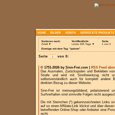
HOME
BILDER
VIDEOS
VERRÜCKTE PRODUKTE
Sortieren nach:
Veröffentlicht:
Seite:
Zufall ▼
Letzte 365 Tage ▼
1 von 0
Einträge mit dem Tag: "pakete"
Seite
von 0:
© 1751-2026 by Sinn-Frei.com |
RSS Feed abon
Das Ausmalen, Zurückspulen und Bekleben von B
Strafe und wird mit Sinnfreientzug nicht u
selbstverständlich auch für komplett andere
direkten Bezug zu dieser Website.
Sinn-Frei ist meinungsbildend, polarisierend
Surfverhalten sind sinnvolle Folgen nicht ausgesc
Die mit Sternchen (*) gekennzeichneten Links si
auf so einen Affiliate-Link klickst und über die
betreffenden Online-Shop oder Anbieter eine Provi
nicht.