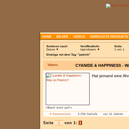
HOME
BILDER
VIDEOS
VERRÜCKTE PRODUKTE
Sortieren nach:
Veröffentlicht:
Seite:
Datum ▼
Irgendwann ▼
1 von 1
Einträge mit dem Tag: "patrick"
Videos
CYANIDE & HAPPINESS - W
Hat jemand eine Ahn
«Mach mich auf!»
0 Kommentare
3.254 Aufrufe
vor 11 Jahren
Seite
von 1:
1