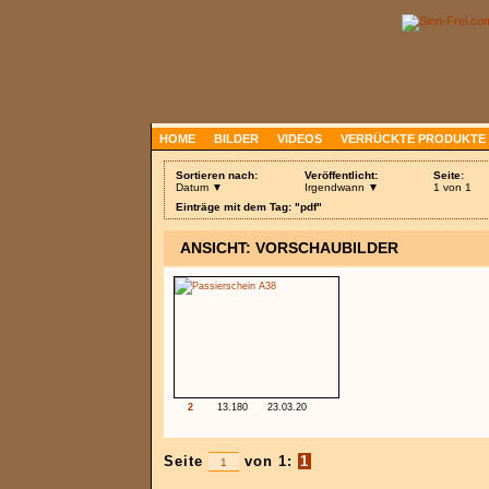
HOME
BILDER
VIDEOS
VERRÜCKTE PRODUKTE
Sortieren nach:
Veröffentlicht:
Seite:
Datum ▼
Irgendwann ▼
1 von 1
Einträge mit dem Tag: "pdf"
ANSICHT: VORSCHAUBILDER
2
13.180
23.03.20
Seite
von 1:
1