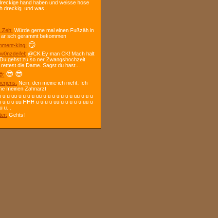
dreckige hand haben und weisse hose
h dreckig. und was...
 Zeh:
Würde gerne mal einen Fußzäh in
 ar sch gerammt bekommen
😏
ment-king:
w0nzdeifel:
@CK Ey man CK! Mach halt
 Du gehst zu so ner Zwangshochzeit
 rettest die Dame. Sagst du hast...
😎
😎
:
berjens:
Nein, den meine ich nicht. Ich
ne meinen Zahnarzt
 u u uu u u u u uu u u u u u u u uu u u u
u u u u uu HHH u u u u uu u u u u u uu u
u u...
ter:
Gehts!