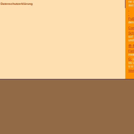
ne 
/
Datenschutzerklärung
auc
:
:
Fuß
den
Com
Sch
so!
und
😎 
Fie
mei
G:
u
uu 
u u 
Wei