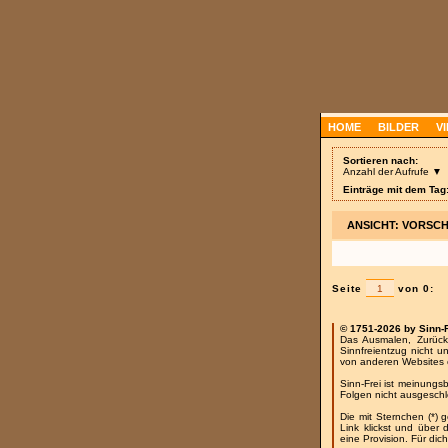
HOME
BILDER
V
Sortieren nach:
Anzahl der Aufrufe ▼
Einträge mit dem Tag
ANSICHT: VORSC
Seite
von 0:
© 1751-2026 by Sinn-
Das Ausmalen, Zurück
Sinnfreientzug nicht u
von anderen Websites 
Sinn-Frei ist meinungs
Folgen nicht ausgesch
Die mit Sternchen (*) 
Link klickst und über
eine Provision. Für dich