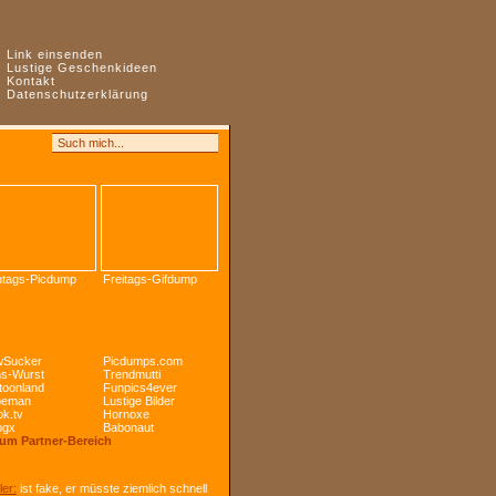
:
Link einsenden
:
Lustige Geschenkideen
:
Kontakt
:
Datenschutzerklärung
tags-Picdump
Freitags-Gifdump
Sucker
Picdumps.com
s-Wurst
Trendmutti
toonland
Funpics4ever
peman
Lustige Bilder
k.tv
Hornoxe
ogx
Babonaut
Zum Partner-Bereich
ler:
ist fake, er müsste ziemlich schnell