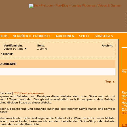
:
:
:
:
IDEOS
VERRÜCKTE PRODUKTE
AUKTIONEN
SPIELE
SONSTIGES
Veröffentlicht:
Seite:
Ansicht:
Letzte 30 Tage ▼
1 von 0
: "penner"
HAUBILDER
Mon
Top ▲
Raw
Frei.com |
RSS Feed abonnieren
Han
spulen und Bekleben von Beiträgen dieser Website steht unter Strafe und wird mit
Car
nter 42 Tagen geahndet. Dies gilt selbstverständlich auch für komplett andere Beiträge
ohne direkten Bezug zu dieser Website.
Ho
Emo
bildend, polarisierend und abhängig machend. Bei falschem Surfverhalten sind sinnvolle
Ebl
lossen.
:: 
gekennzeichneten Links sind sogenannte Affiliate-Links. Wenn du auf so einen Affiliate-
 diesen Link einkaufst, bekomme ich von dem betreffenden Online-Shop oder Anbieter
 verändert sich der Preis nicht.
Tüft