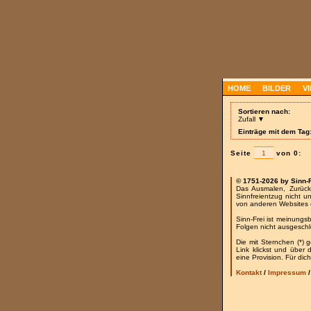
HOME
BILDER
V
Sortieren nach:
Zufall ▼
Einträge mit dem Tag:
Seite
von 0:
© 1751-2026 by Sinn-
Das Ausmalen, Zurück
Sinnfreientzug nicht u
von anderen Websites 
Sinn-Frei ist meinungs
Folgen nicht ausgesch
Die mit Sternchen (*) 
Link klickst und über
eine Provision. Für dich
Kontakt
/
Impressum