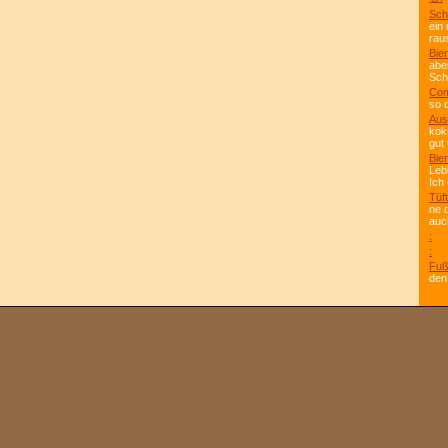
Sch
ein
rau
Bier
abe
Scho
Com
so 
Aus
kok
gut 
Bier
Leb
Ich
Tüft
ne 
auc
:
:
Fuß
den