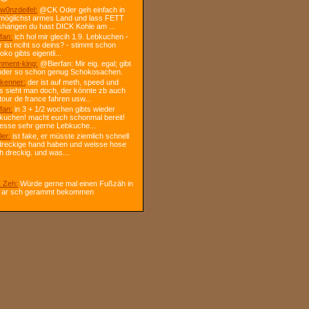
w0nzdeifel:
@CK Oder geh einfach in
 möglichst armes Land und lass FETT
shängen du hast DICK Kohle am ...
fan:
ich hol mir glecih 1.9. Lebkuchen -
r ist nciht so deins? - stimmt schon
ko gibts eigentli...
ment-king:
@Bierfan: Mir eig. egal; gibt
oder so schon genug Schokosachen.
kenner:
der ist auf meth, speed und
s sieht man doch, der könnte zb auch
tour de france fahren usw...
fan:
in 3 + 1/2 wochen gibts wieder
kuchen! macht euch schonmal bereit!
 esse sehr gerne Lebkuche...
ler:
ist fake, er müsste ziemlich schnell
dreckige hand haben und weisse hose
h dreckig. und was...
 Zeh:
Würde gerne mal einen Fußzäh in
 ar sch gerammt bekommen