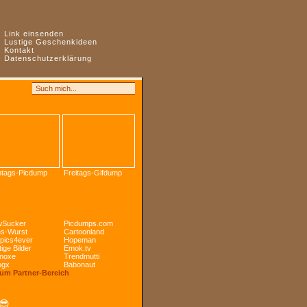
:
Link einsenden
:
Lustige Geschenkideen
:
Kontakt
:
Datenschutzerklärung
tags-Picdump
Freitags-Gifdump
Sucker
Picdumps.com
s-Wurst
Cartoonland
pics4ever
Hopeman
ige Bilder
Emok.tv
noxe
Trendmutti
ogx
Babonaut
Zum Partner-Bereich
😎