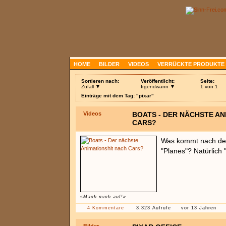
HOME
BILDER
VIDEOS
VERRÜCKTE PRODUKTE
Sortieren nach:
Veröffentlicht:
Seite:
Zufall ▼
Irgendwann ▼
1 von 1
Einträge mit dem Tag: "pixar"
Videos
BOATS - DER NÄCHSTE AN
CARS?
Was kommt nach den
"Planes"? Natürlich 
«Mach mich auf!»
4 Kommentare
3.323 Aufrufe
vor 13 Jahren