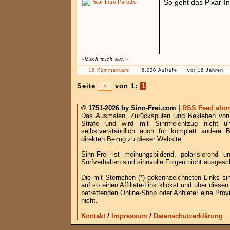
So geht das Pixar-Int
«Mach mich auf!»
18 Kommentare
8.020 Aufrufe
vor 16 Jahren
Seite
von 1:
1
© 1751-2026 by Sinn-Frei.com |
RSS Feed abon
Das Ausmalen, Zurückspulen und Bekleben von B
Strafe und wird mit Sinnfreientzug nicht u
selbstverständlich auch für komplett andere
direkten Bezug zu dieser Website.
Sinn-Frei ist meinungsbildend, polarisierend
Surfverhalten sind sinnvolle Folgen nicht ausgesc
Die mit Sternchen (*) gekennzeichneten Links si
auf so einen Affiliate-Link klickst und über die
betreffenden Online-Shop oder Anbieter eine Provi
nicht.
Kontakt
/
Impressum
/
Datenschutzerklärung