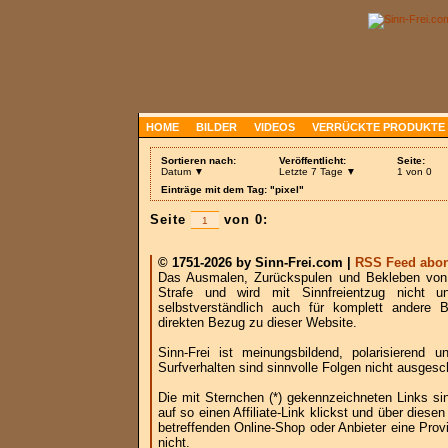
HOME
BILDER
VIDEOS
VERRÜCKTE PRODUKTE
Sortieren nach:
Veröffentlicht:
Seite:
Datum ▼
Letzte 7 Tage ▼
1 von 0
Einträge mit dem Tag: "pixel"
Seite
von 0:
© 1751-2026 by Sinn-Frei.com |
RSS Feed abon
Das Ausmalen, Zurückspulen und Bekleben von B
Strafe und wird mit Sinnfreientzug nicht u
selbstverständlich auch für komplett andere
direkten Bezug zu dieser Website.
Sinn-Frei ist meinungsbildend, polarisierend
Surfverhalten sind sinnvolle Folgen nicht ausgesc
Die mit Sternchen (*) gekennzeichneten Links si
auf so einen Affiliate-Link klickst und über die
betreffenden Online-Shop oder Anbieter eine Provi
nicht.