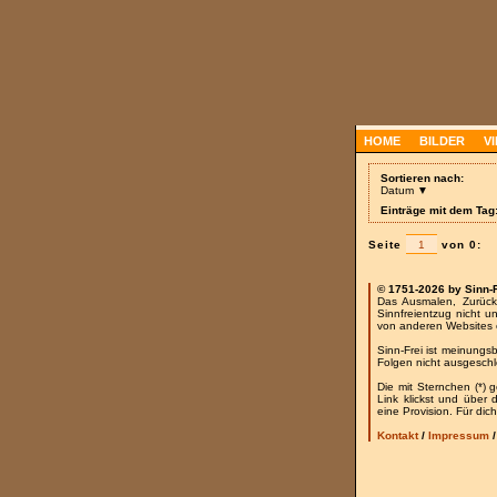
HOME
BILDER
V
Sortieren nach:
Datum ▼
Einträge mit dem Tag
Seite
von 0:
© 1751-2026 by Sinn-
Das Ausmalen, Zurück
Sinnfreientzug nicht u
von anderen Websites 
Sinn-Frei ist meinungs
Folgen nicht ausgesch
Die mit Sternchen (*) 
Link klickst und über
eine Provision. Für dich
Kontakt
/
Impressum