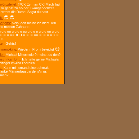
w0nzdeifel:
@CK Ey man CK! Mach halt
 Du gehst zu so ner Zwangshochzeit
 rettest die Dame. Sagst du hast...
😎
😎
:
berjens:
Nein, den meine ich nicht. Ich
ne meinen Zahnarzt
 u u uu u u u u uu u u u u u u u uu u u u
u u u u uu HHH u u u u uu u u u u u uu u
u u...
ter:
Gehts!
😏
ment-king:
Wieder n Promi beleidigt
ler:
Michael Mittermeier? meinst du den?
sch Karl Br...:
Ich hätte gerne Michaels
elfinger im Ana l bereich.
s:
Kann mir jemand eine schmale,
lanke Männerfaust in den An us
mmen?