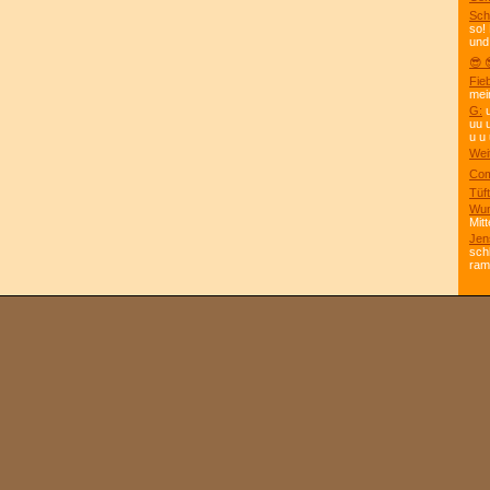
Sch
so!
und
😎 
Fie
mei
G:
u
uu 
u u 
Wei
Com
Tüft
Wun
Mitt
Jen
sch
ra