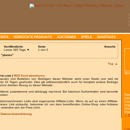
:
:
:
:
IDEOS
VERRÜCKTE PRODUKTE
AUKTIONEN
SPIELE
SONSTIGES
Veröffentlicht:
Seite:
Ansicht:
Letzte 365 Tage ▼
1 von 0
: "planes"
Top ▲
Mon
Frei.com |
RSS Feed abonnieren
spulen und Bekleben von Beiträgen dieser Website steht unter Strafe und wird mit
nter 42 Tagen geahndet. Dies gilt selbstverständlich auch für komplett andere Beiträge
ohne direkten Bezug zu dieser Website.
bildend, polarisierend und abhängig machend. Bei falschem Surfverhalten sind sinnvolle
Raw
lossen.
Han
gekennzeichneten Links sind sogenannte Affiliate-Links. Wenn du auf so einen Affiliate-
Car
 diesen Link einkaufst, bekomme ich von dem betreffenden Online-Shop oder Anbieter
Ho
 verändert sich der Preis nicht.
Emo
Ebl
/
Datenschutzerklärung
:: 
Com