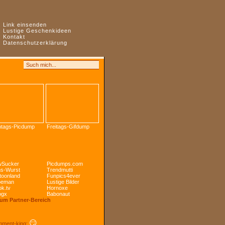
:
Link einsenden
:
Lustige Geschenkideen
:
Kontakt
:
Datenschutzerklärung
tags-Picdump
Freitags-Gifdump
Sucker
Picdumps.com
s-Wurst
Trendmutti
toonland
Funpics4ever
peman
Lustige Bilder
k.tv
Hornoxe
ogx
Babonaut
Zum Partner-Bereich
😏
ment-king: