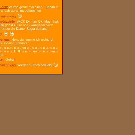
 Zeh:
Würde gerne mal einen Fußzäh in
 ar sch gerammt bekommen
😏
ment-king:
w0nzdeifel:
@CK Ey man CK! Mach halt
 Du gehst zu so ner Zwangshochzeit
 rettest die Dame. Sagst du hast...
😎
😎
:
berjens:
Nein, den meine ich nicht. Ich
ne meinen Zahnarzt
 u u uu u u u u uu u u u u u u u uu u u u
u u u u uu HHH u u u u uu u u u u u uu u
u u...
ter:
Gehts!
😏
ment-king:
Wieder n Promi beleidigt