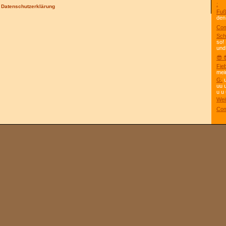
:
/
Datenschutzerklärung
Fuß
den
Com
Sch
so!
und
😎 
Fie
mei
G:
u
uu 
u u 
Wei
Com