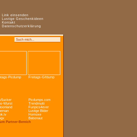
:
Link einsenden
:
Lustige Geschenkideen
:
Kontakt
:
Datenschutzerklärung
tags-Picdump
Freitags-Gifdump
Sucker
Picdumps.com
s-Wurst
Trendmutti
toonland
Funpics4ever
peman
Lustige Bilder
k.tv
Hornoxe
ogx
Babonaut
Zum Partner-Bereich