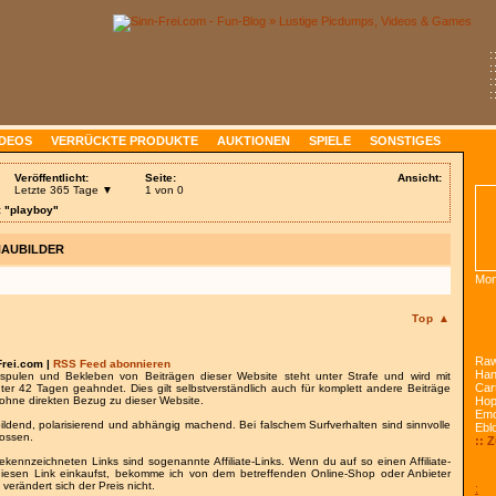
:
:
:
:
IDEOS
VERRÜCKTE PRODUKTE
AUKTIONEN
SPIELE
SONSTIGES
Veröffentlicht:
Seite:
Ansicht:
Letzte 365 Tage ▼
1 von 0
: "playboy"
HAUBILDER
Mon
Top ▲
Raw
Frei.com |
RSS Feed abonnieren
Han
spulen und Bekleben von Beiträgen dieser Website steht unter Strafe und wird mit
Car
nter 42 Tagen geahndet. Dies gilt selbstverständlich auch für komplett andere Beiträge
ohne direkten Bezug zu dieser Website.
Ho
Emo
bildend, polarisierend und abhängig machend. Bei falschem Surfverhalten sind sinnvolle
Ebl
lossen.
:: 
gekennzeichneten Links sind sogenannte Affiliate-Links. Wenn du auf so einen Affiliate-
 diesen Link einkaufst, bekomme ich von dem betreffenden Online-Shop oder Anbieter
 verändert sich der Preis nicht.
: