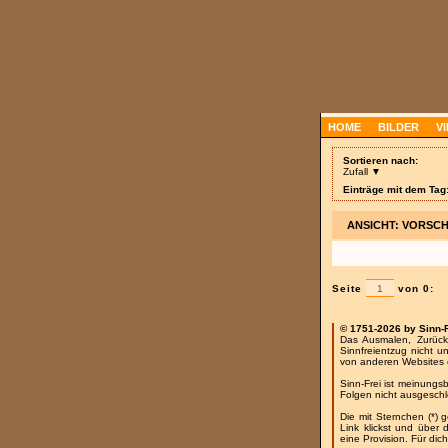
HOME
BILDER
V
Sortieren nach:
Zufall ▼
Einträge mit dem Tag
ANSICHT: VORSC
Seite
von 0:
© 1751-2026 by Sinn-
Das Ausmalen, Zurück
Sinnfreientzug nicht u
von anderen Websites 
Sinn-Frei ist meinungs
Folgen nicht ausgesch
Die mit Sternchen (*) 
Link klickst und über
eine Provision. Für dich