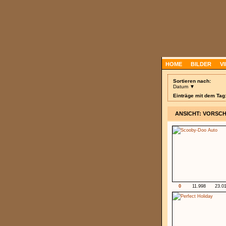
HOME
BILDER
V
Sortieren nach:
Datum ▼
Einträge mit dem Tag
ANSICHT: VORSC
0
11.998
23.0