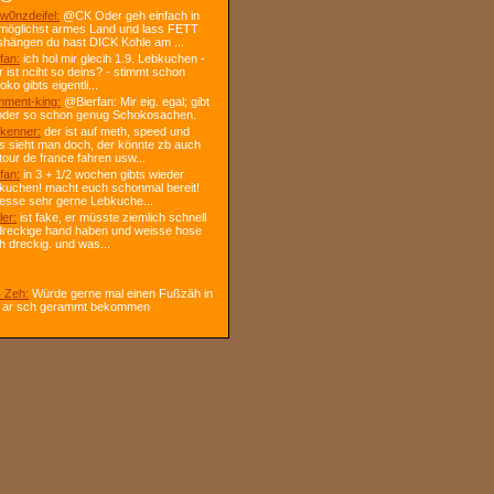
w0nzdeifel:
@CK Oder geh einfach in
 möglichst armes Land und lass FETT
shängen du hast DICK Kohle am ...
fan:
ich hol mir glecih 1.9. Lebkuchen -
r ist nciht so deins? - stimmt schon
ko gibts eigentli...
ment-king:
@Bierfan: Mir eig. egal; gibt
oder so schon genug Schokosachen.
kenner:
der ist auf meth, speed und
s sieht man doch, der könnte zb auch
tour de france fahren usw...
fan:
in 3 + 1/2 wochen gibts wieder
kuchen! macht euch schonmal bereit!
 esse sehr gerne Lebkuche...
ler:
ist fake, er müsste ziemlich schnell
dreckige hand haben und weisse hose
h dreckig. und was...
 Zeh:
Würde gerne mal einen Fußzäh in
 ar sch gerammt bekommen