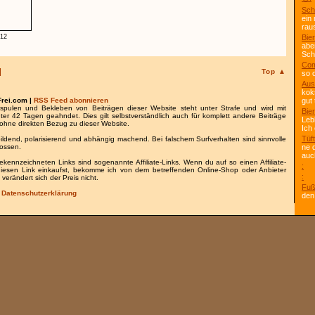
Sch
ein
rau
.12
Bier
abe
Scho
Com
Top ▲
so 
Aus
kok
Frei.com |
RSS Feed abonnieren
gut 
spulen und Bekleben von Beiträgen dieser Website steht unter Strafe und wird mit
Bier
nter 42 Tagen geahndet. Dies gilt selbstverständlich auch für komplett andere Beiträge
Leb
ohne direkten Bezug zu dieser Website.
Ich
Tüft
bildend, polarisierend und abhängig machend. Bei falschem Surfverhalten sind sinnvolle
lossen.
ne 
auc
gekennzeichneten Links sind sogenannte Affiliate-Links. Wenn du auf so einen Affiliate-
:
 diesen Link einkaufst, bekomme ich von dem betreffenden Online-Shop oder Anbieter
:
 verändert sich der Preis nicht.
Fuß
/
Datenschutzerklärung
den