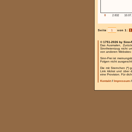
0
2.632
10.07
Seite
von 1:
1
© 1751-2026 by Sinn-
Das Ausmalen, Zurück
Sinnfreientzug nicht u
von anderen Websites 
Sinn-Frei ist meinungs
Folgen nicht ausgesch
Die mit Sternchen (*) 
Link klickst und über
eine Provision. Für dich
Kontakt
/
Impressum