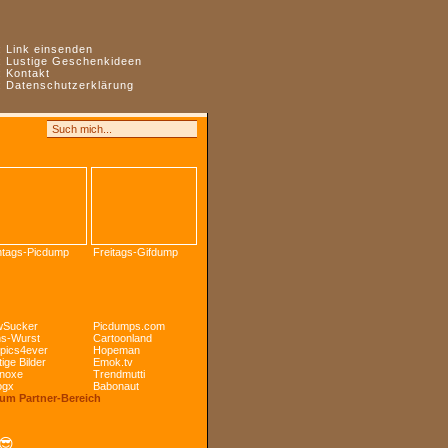
:
Link einsenden
:
Lustige Geschenkideen
:
Kontakt
:
Datenschutzerklärung
tags-Picdump
Freitags-Gifdump
Sucker
Picdumps.com
s-Wurst
Cartoonland
pics4ever
Hopeman
ige Bilder
Emok.tv
noxe
Trendmutti
ogx
Babonaut
Zum Partner-Bereich
😎