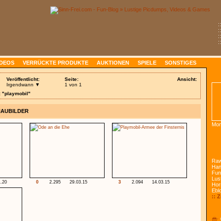
:
:
:
:
IDEOS
VERRÜCKTE PRODUKTE
AUKTIONEN
SPIELE
SONSTIGES
Veröffentlicht:
Seite:
Ansicht:
Irgendwann ▼
1 von 1
: "playmobil"
HAUBILDER
Mon
Raw
Han
Fun
Lust
1.20
0
2.295
29.03.15
3
2.094
14.03.15
Hor
Ebl
:: 
😎: