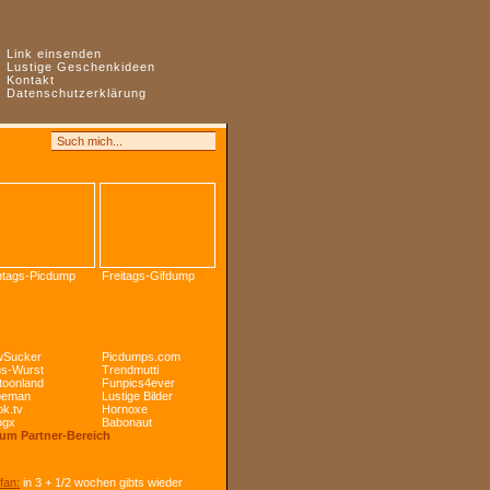
:
Link einsenden
:
Lustige Geschenkideen
:
Kontakt
:
Datenschutzerklärung
tags-Picdump
Freitags-Gifdump
Sucker
Picdumps.com
s-Wurst
Trendmutti
toonland
Funpics4ever
peman
Lustige Bilder
k.tv
Hornoxe
ogx
Babonaut
Zum Partner-Bereich
fan:
in 3 + 1/2 wochen gibts wieder