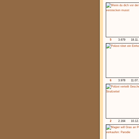
5
3.679
18.11
6
3.978
11.07
2
2.164
10.12