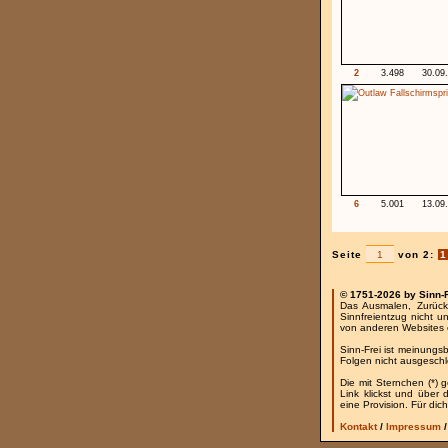
2
3.498
30.09
6
5.001
13.09
Seite
von 2:
1
© 1751-2026 by Sinn-
Das Ausmalen, Zurück
Sinnfreientzug nicht u
von anderen Websites 
Sinn-Frei ist meinungs
Folgen nicht ausgesch
Die mit Sternchen (*) 
Link klickst und über
eine Provision. Für dich
Kontakt
/
Impressum