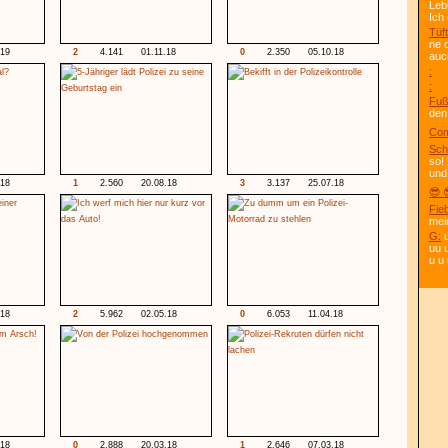
Leb
Ich
Tüft
ne 
.19
2
4.141
01.11.18
0
2.350
05.10.18
auc
:
:
Fuß
den
Com
Sch
so!
und
.18
1
2.560
20.08.18
3
3.137
25.07.18
😎 
Fie
mei
G:
u
uu 
u u 
.18
2
5.962
02.05.18
0
6.053
11.04.18
.18
0
2.888
20.03.18
1
2.646
07.03.18