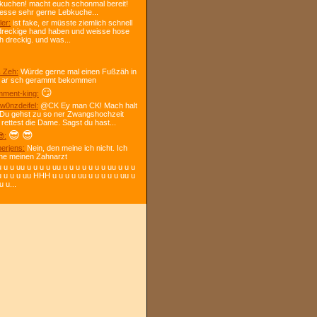
kuchen! macht euch schonmal bereit!
 esse sehr gerne Lebkuche...
ler:
ist fake, er müsste ziemlich schnell
dreckige hand haben und weisse hose
h dreckig. und was...
 Zeh:
Würde gerne mal einen Fußzäh in
 ar sch gerammt bekommen
😏
ment-king:
w0nzdeifel:
@CK Ey man CK! Mach halt
 Du gehst zu so ner Zwangshochzeit
 rettest die Dame. Sagst du hast...
😎
😎
:
berjens:
Nein, den meine ich nicht. Ich
ne meinen Zahnarzt
 u u uu u u u u uu u u u u u u u uu u u u
u u u u uu HHH u u u u uu u u u u u uu u
u u...