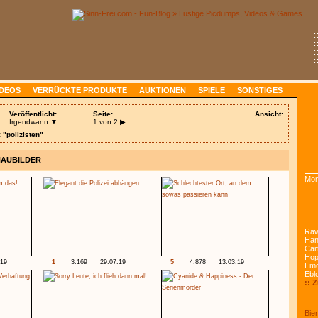
:
:
:
:
IDEOS
VERRÜCKTE PRODUKTE
AUKTIONEN
SPIELE
SONSTIGES
Veröffentlicht:
Seite:
Ansicht:
Irgendwann ▼
1 von 2
▶
 "polizisten"
HAUBILDER
Mon
Raw
Han
Car
Ho
.19
1
3.169
29.07.19
5
4.878
13.03.19
Emo
Ebl
:: 
Bier