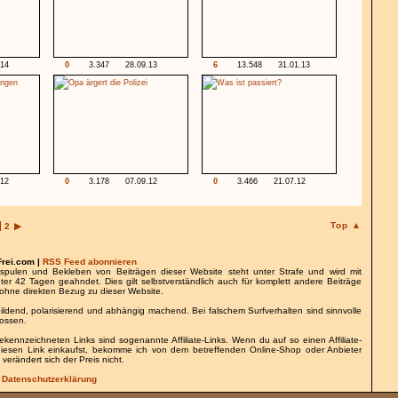
.14
0
3.347
28.09.13
6
13.548
31.01.13
.12
0
3.178
07.09.12
0
3.466
21.07.12
Top ▲
2
▶
Frei.com |
RSS Feed abonnieren
spulen und Bekleben von Beiträgen dieser Website steht unter Strafe und wird mit
nter 42 Tagen geahndet. Dies gilt selbstverständlich auch für komplett andere Beiträge
ohne direkten Bezug zu dieser Website.
bildend, polarisierend und abhängig machend. Bei falschem Surfverhalten sind sinnvolle
lossen.
gekennzeichneten Links sind sogenannte Affiliate-Links. Wenn du auf so einen Affiliate-
 diesen Link einkaufst, bekomme ich von dem betreffenden Online-Shop oder Anbieter
 verändert sich der Preis nicht.
/
Datenschutzerklärung