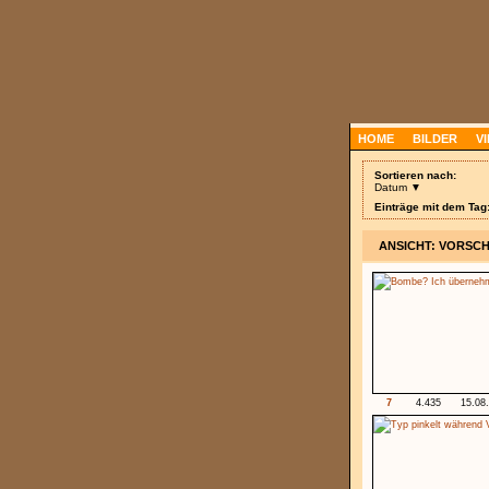
HOME
BILDER
V
Sortieren nach:
Datum ▼
Einträge mit dem Tag:
ANSICHT: VORSC
7
4.435
15.08