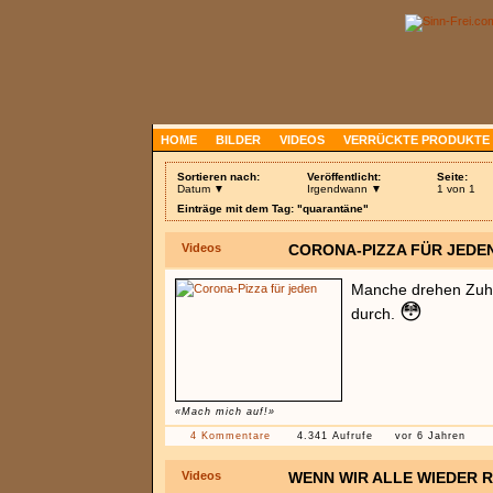
HOME
BILDER
VIDEOS
VERRÜCKTE PRODUKTE
Sortieren nach:
Veröffentlicht:
Seite:
Datum ▼
Irgendwann ▼
1 von 1
Einträge mit dem Tag: "quarantäne"
Videos
CORONA-PIZZA FÜR JEDE
Manche drehen Zuha
😳
durch.
«Mach mich auf!»
4 Kommentare
4.341 Aufrufe
vor 6 Jahren
Videos
WENN WIR ALLE WIEDER 