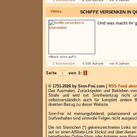
1 Kommentare
4.124 Aufrufe
vor 6 Jahren
Videos
SCHIFFE VERSENKEN IN 
Und was macht ihr 
«Mach mich auf!»
2 Kommentare
5.026 Aufrufe
vor 6 Jahren
Seite
von 1:
1
© 1751-2026 by Sinn-Frei.com |
RSS Feed abon
Das Ausmalen, Zurückspulen und Bekleben von B
Strafe und wird mit Sinnfreientzug nicht u
selbstverständlich auch für komplett andere
direkten Bezug zu dieser Website.
Sinn-Frei ist meinungsbildend, polarisierend
Surfverhalten sind sinnvolle Folgen nicht ausgesc
Die mit Sternchen (*) gekennzeichneten Links si
auf so einen Affiliate-Link klickst und über die
betreffenden Online-Shop oder Anbieter eine Provi