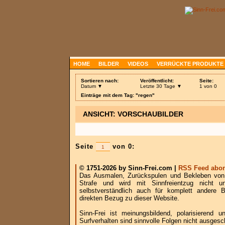
HOME
BILDER
VIDEOS
VERRÜCKTE PRODUKTE
Sortieren nach:
Veröffentlicht:
Seite:
Datum ▼
Letzte 30 Tage ▼
1 von 0
Einträge mit dem Tag: "regen"
ANSICHT: VORSCHAUBILDER
Seite
von 0:
© 1751-2026 by Sinn-Frei.com |
RSS Feed abon
Das Ausmalen, Zurückspulen und Bekleben von B
Strafe und wird mit Sinnfreientzug nicht u
selbstverständlich auch für komplett andere
direkten Bezug zu dieser Website.
Sinn-Frei ist meinungsbildend, polarisierend
Surfverhalten sind sinnvolle Folgen nicht ausgesc