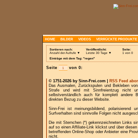
HOME
BILDER
VIDEOS
VERRÜCKTE PRODUKTE
Sortieren nach:
Veröffentlicht:
Seite:
Anzahl der Aufrufe ▼
Letzte 30 Tage ▼
1 von 0
Einträge mit dem Tag: "regen"
Seite
von 0:
© 1751-2026 by Sinn-Frei.com |
RSS Feed abon
Das Ausmalen, Zurückspulen und Bekleben von B
Strafe und wird mit Sinnfreientzug nicht u
selbstverständlich auch für komplett andere
direkten Bezug zu dieser Website.
Sinn-Frei ist meinungsbildend, polarisierend
Surfverhalten sind sinnvolle Folgen nicht ausgesc
Die mit Sternchen (*) gekennzeichneten Links si
auf so einen Affiliate-Link klickst und über die
betreffenden Online-Shop oder Anbieter eine Provi
nicht.