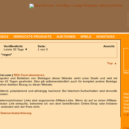
:
:
:
:
IDEOS
VERRÜCKTE PRODUKTE
AUKTIONEN
SPIELE
SONSTIGES
Veröffentlicht:
Seite:
Ansicht:
Letzte 30 Tage ▼
1 von 0
: "regen"
Top ▲
Mon
Frei.com |
RSS Feed abonnieren
spulen und Bekleben von Beiträgen dieser Website steht unter Strafe und wird mit
nter 42 Tagen geahndet. Dies gilt selbstverständlich auch für komplett andere Beiträge
ohne direkten Bezug zu dieser Website.
bildend, polarisierend und abhängig machend. Bei falschem Surfverhalten sind sinnvolle
Raw
lossen.
Han
gekennzeichneten Links sind sogenannte Affiliate-Links. Wenn du auf so einen Affiliate-
Car
 diesen Link einkaufst, bekomme ich von dem betreffenden Online-Shop oder Anbieter
Ho
 verändert sich der Preis nicht.
Emo
Ebl
/
Datenschutzerklärung
:: 
Com