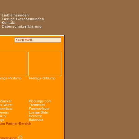
:
Link einsenden
:
Lustige Geschenkideen
:
Kontakt
:
Datenschutzerklärung
tags-Picdump
Freitags-Gifdump
Sucker
Picdumps.com
s-Wurst
Trendmutti
toonland
Funpics4ever
peman
Lustige Bilder
k.tv
Hornoxe
ogx
Babonaut
Zum Partner-Bereich
😏
ment-king: