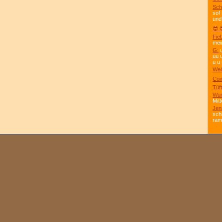
Sch
so!
und
😎 
Fie
mei
G:
u
uu 
u u 
Wei
Com
Tüft
Wun
Mitt
Jen
sch
ra