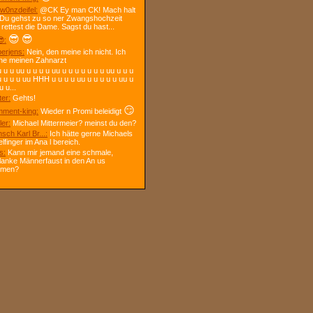
w0nzdeifel:
@CK Ey man CK! Mach halt
 Du gehst zu so ner Zwangshochzeit
 rettest die Dame. Sagst du hast...
😎
😎
:
berjens:
Nein, den meine ich nicht. Ich
ne meinen Zahnarzt
 u u uu u u u u uu u u u u u u u uu u u u
u u u u uu HHH u u u u uu u u u u u uu u
u u...
ter:
Gehts!
😏
ment-king:
Wieder n Promi beleidigt
ler:
Michael Mittermeier? meinst du den?
sch Karl Br...:
Ich hätte gerne Michaels
elfinger im Ana l bereich.
s:
Kann mir jemand eine schmale,
lanke Männerfaust in den An us
mmen?