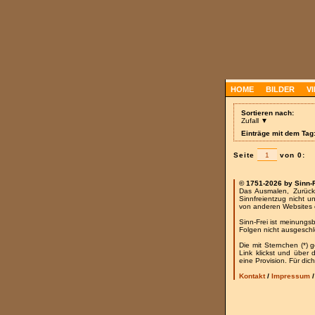
HOME
BILDER
V
Sortieren nach:
Zufall ▼
Einträge mit dem Tag
Seite
von 0:
© 1751-2026 by Sinn-
Das Ausmalen, Zurück
Sinnfreientzug nicht u
von anderen Websites 
Sinn-Frei ist meinungs
Folgen nicht ausgesch
Die mit Sternchen (*) 
Link klickst und über
eine Provision. Für dich
Kontakt
/
Impressum