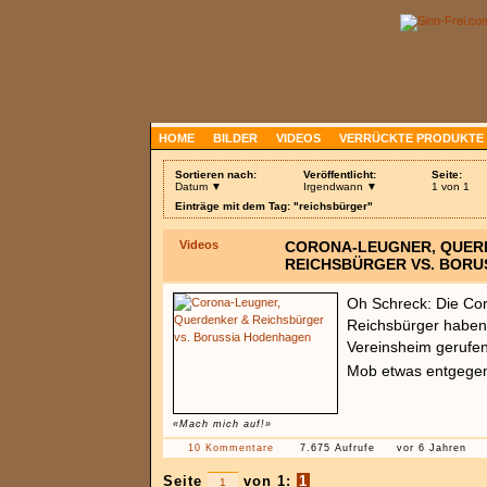
HOME
BILDER
VIDEOS
VERRÜCKTE PRODUKTE
Sortieren nach:
Veröffentlicht:
Seite:
Datum ▼
Irgendwann ▼
1 von 1
Einträge mit dem Tag: "reichsbürger"
Videos
CORONA-LEUGNER, QUER
REICHSBÜRGER VS. BORU
Oh Schreck: Die Co
Reichsbürger habe
Vereinsheim gerufen
Mob etwas entgege
«Mach mich auf!»
10 Kommentare
7.675 Aufrufe
vor 6 Jahren
Seite
von 1:
1