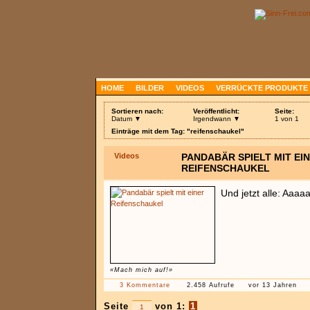
HOME
BILDER
VIDEOS
VERRÜCKTE PRODUKTE
Sortieren nach:
Veröffentlicht:
Seite:
Datum ▼
Irgendwann ▼
1 von 1
Einträge mit dem Tag: "reifenschaukel"
Videos
PANDABÄR SPIELT MIT EI
REIFENSCHAUKEL
Und jetzt alle: Aa
«Mach mich auf!»
3 Kommentare
2.458 Aufrufe
vor 13 Jahren
Seite
von 1:
1