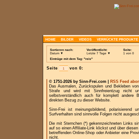
HOME
BILDER
VIDEOS
VERRÜCKTE PRODUKTE
Sortieren nach:
Veröffentlicht:
Seite:
Datum ▼
Letzte 7 Tage ▼
1 von 0
Einträge mit dem Tag: "reis"
Seite
von 0:
© 1751-2026 by Sinn-Frei.com |
RSS Feed abon
Das Ausmalen, Zurückspulen und Bekleben von B
Strafe und wird mit Sinnfreientzug nicht u
selbstverständlich auch für komplett andere
direkten Bezug zu dieser Website.
Sinn-Frei ist meinungsbildend, polarisierend
Surfverhalten sind sinnvolle Folgen nicht ausgesc
Die mit Sternchen (*) gekennzeichneten Links si
auf so einen Affiliate-Link klickst und über die
betreffenden Online-Shop oder Anbieter eine Provi
nicht.