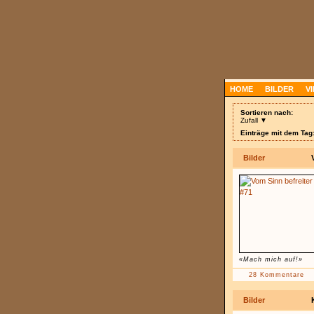
HOME
BILDER
V
Sortieren nach:
Zufall ▼
Einträge mit dem Tag:
Bilder
«Mach mich auf!»
28 Kommentare
Bilder