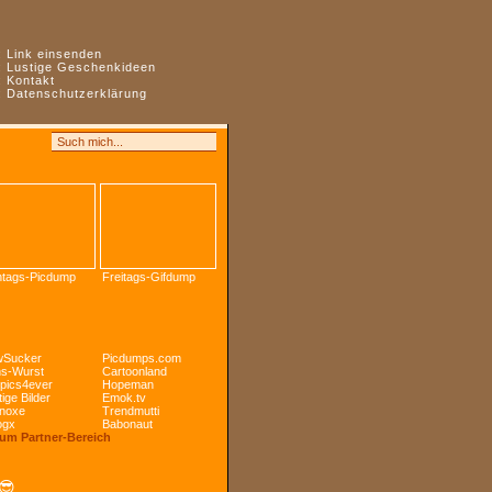
:
Link einsenden
:
Lustige Geschenkideen
:
Kontakt
:
Datenschutzerklärung
tags-Picdump
Freitags-Gifdump
Sucker
Picdumps.com
s-Wurst
Cartoonland
pics4ever
Hopeman
ige Bilder
Emok.tv
noxe
Trendmutti
ogx
Babonaut
Zum Partner-Bereich
😎