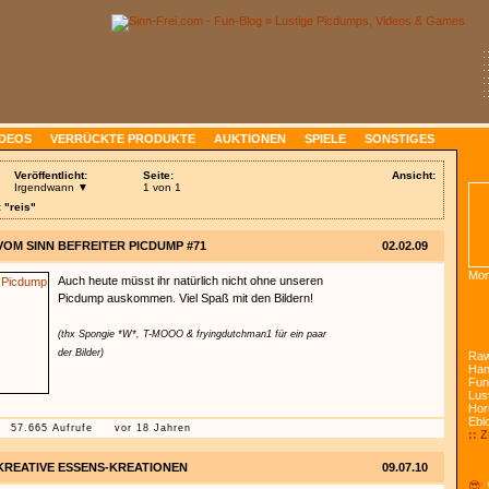
:
:
:
:
IDEOS
VERRÜCKTE PRODUKTE
AUKTIONEN
SPIELE
SONSTIGES
Veröffentlicht:
Seite:
Ansicht:
Irgendwann ▼
1 von 1
 "reis"
VOM SINN BEFREITER PICDUMP #71
02.02.09
Mon
Auch heute müsst ihr natürlich nicht ohne unseren
Picdump auskommen. Viel Spaß mit den Bildern!
(thx Spongie *W*, T-MOOO & fryingdutchman1 für ein paar
der Bilder)
Raw
Han
Fun
Lust
Hor
Ebl
57.665 Aufrufe
vor 18 Jahren
:: 
KREATIVE ESSENS-KREATIONEN
09.07.10
😎: