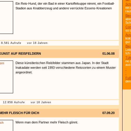
Ein Reis-Hund, der ein Bad in einer Kartoffelsuppe nimmt, ein Football-
Sch
ein
Stadion aus Knabberzeug und andere verrückte Essens-Kreationen
rau
Bier
abe
Scho
Com
so 
Aus
kok
gut 
8.581 Aufrufe
vor 16 Jahren
Bier
Leb
Ich
KUNST AUF REISFELDERN
01.06.08
Tüft
ne 
Diese künstlerischen Reisfelder stammen aus Japan. In der Stadt
auc
Inakadate werden seit 1993 verschiedene Reissorten zu einem Muster
:
angeordnet.
:
Fuß
den
12.858 Aufrufe
vor 18 Jahren
MEHR FLEISCH FÜR DICH
07.09.20
Wenn man dem Partner mehr Fleisch gönnt.