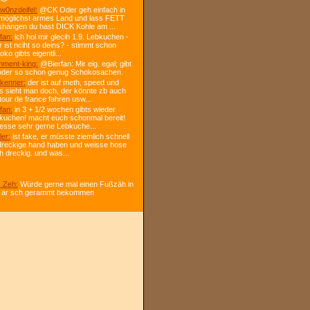
w0nzdeifel:
@CK Oder geh einfach in
 möglichst armes Land und lass FETT
shängen du hast DICK Kohle am ...
fan:
ich hol mir glecih 1.9. Lebkuchen -
r ist nciht so deins? - stimmt schon
ko gibts eigentli...
ment-king:
@Bierfan: Mir eig. egal; gibt
oder so schon genug Schokosachen.
kenner:
der ist auf meth, speed und
s sieht man doch, der könnte zb auch
tour de france fahren usw...
fan:
in 3 + 1/2 wochen gibts wieder
kuchen! macht euch schonmal bereit!
 esse sehr gerne Lebkuche...
ler:
ist fake, er müsste ziemlich schnell
dreckige hand haben und weisse hose
h dreckig. und was...
 Zeh:
Würde gerne mal einen Fußzäh in
 ar sch gerammt bekommen