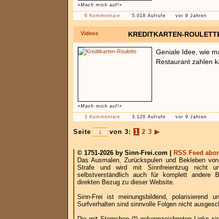
«Mach mich auf!»
6 Kommentare
5.018 Aufrufe
vor 9 Jahren
Videos
KREDITKARTEN-ROULETT
Geniale Idee, wie m
Restaurant zahlen k
«Mach mich auf!»
3 Kommentare
3.120 Aufrufe
vor 9 Jahren
Seite
von 3:
1
2
3
▶
© 1751-2026 by Sinn-Frei.com |
RSS Feed abon
Das Ausmalen, Zurückspulen und Bekleben von B
Strafe und wird mit Sinnfreientzug nicht u
selbstverständlich auch für komplett andere
direkten Bezug zu dieser Website.
Sinn-Frei ist meinungsbildend, polarisierend
Surfverhalten sind sinnvolle Folgen nicht ausgesc
Die mit Sternchen (*) gekennzeichneten Links si