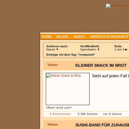
HOME
BILDER
VIDEOS
VERRÜCKTE PRODUKTE
Sortieren nach:
Veröffentlicht:
Seite:
Datum ▼
Irgendwann ▼
1 von 3
▶
Einträge mit dem Tag: "restaurant"
Videos
KLEINER SNACK IM BROT
Sieht auf jeden Fall 
«Mach mich auf!»
5 Kommentare
5.280 Aufrufe
vor 6 Jahren
Videos
SUSHI-BAND FÜR ZUHAUS