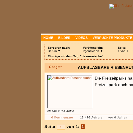
HOME
BILDER
VIDEOS
VERRÜCKTE PRODUKTE
Sortieren nach:
Veröffentlicht:
Seite:
Datum ▼
Irgendwann ▼
1 von 1
Einträge mit dem Tag: "riesenrutsche"
Gadgets
AUFBLASBARE RIESENRU
Die Freizeitparks h
Freizeitpark doch 
«Mach mich auf!»
0 Kommentare
13.476 Aufrufe
vor 6 Jahren
Seite
von 1:
1